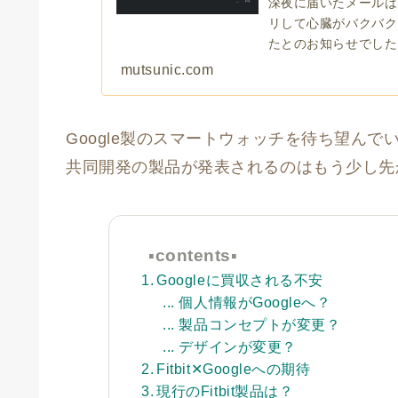
深夜に届いたメールは「F
リして心臓がバクバク
たとのお知らせでした
分……？
mutsunic.com
Google製のスマートウォッチを待ち望ん
共同開発の製品が発表されるのはもう少し先
▪︎contents▪︎
Googleに買収される不安
個人情報がGoogleへ？
製品コンセプトが変更？
デザインが変更？
Fitbit✕Googleへの期待
現行のFitbit製品は？