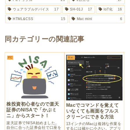
ウェアラブルデバイス
17
SH-01J
17
IoT化
16
HTML&CSS
15
Mac mini
6
同カテゴリーの関連記事
PC
Mac
株投資初心者なので楽天
Macでコマンドを覚えて
証券のNISAで「かぶミ
いなくても画面をフルス
ニ」からスタート！
クリーンにできる方法
楽天証券でNISA始めました。
13インチのMacは複雑な作業を
自分に合った証券会社で口座を
するには確かに小さい。アプリ