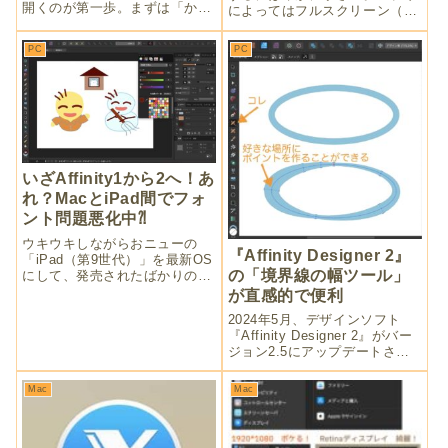
開くのが第一歩。まずは「かぶ
によってはフルスクリーン（全
ミニ（単元未満株取引）」から
画面表示）でできるだけ大きく
スタートです。株なんて暴落す
使うのが必須です。でも、緑丸
PC
PC
るから不安で不安でーと思って
ボタンは小さい！複雑コマンド
いたのに、いざ始めてみると
は覚えられない！なので、ダブ
中々面白いことに気が付いてし
ルクリックでできる方法をオス
まいました！
スメします。
いざAffinity1から2へ！あ
れ？MacとiPad間でフォ
ント問題悪化中⁈
ウキウキしながらおニューの
『Affinity Designer 2』
「iPad（第9世代）」を最新OS
の「境界線の幅ツール」
にして、発売されたばかりの
『Affinity 2』の各アプリをイン
が直感的で便利
ストール。おや？古いiPadでは
2024年5月、デザインソフト
起こらないフォント問題が発生
『Affinity Designer 2』がバー
しています。何とかアップデー
ジョン2.5にアップデートされ
トで修正されてほしい……。
ました。新機能「境界線の幅ツ
ール」で線の太さの調整が直感
Mac
Mac
的で使いやすくりました。ベク
ターイラストを描くなら嬉しい
機能ですよ。