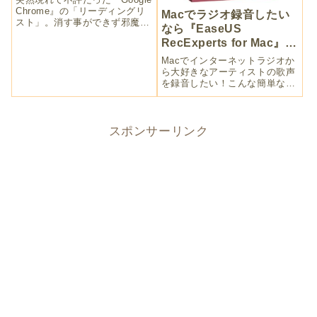
Chrome』の「リーディングリ
Macでラジオ録音したい
スト」。消す事ができず邪魔で
なら『EaseUS
しょうがなかったのですが、ア
RecExperts for Mac』が
ップデートで設定から非表示に
できるようになりました。ブッ
簡単【PR】
Macでインターネットラジオか
クマークバーが狭くなり困って
ら大好きなアーティストの歌声
いたので、めでたしめでたし。
を録音したい！こんな簡単なこ
とができなかったんです。
『EaseUS RecExperts for
Mac』でやっと叶いました。も
ちろん動画の収録もOKで、簡
スポンサーリンク
単な編集もできますよ。