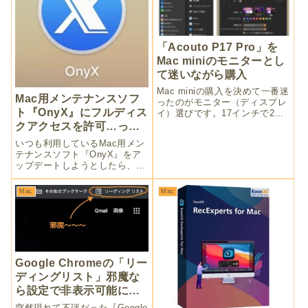
「Acouto P17 Pro」を
Mac miniのモニターとし
て迷いながら購入
Mac miniの購入を決めて一番迷
Mac用メンテナンスソフ
ったのがモニター（ディスプレ
ト『OnyX』にフルディス
イ）選びです。17インチで2K
の「Acouto P17 Pro」を選びま
クアクセスを許可…って
した。やはりMacのRetinaディ
何だ⁈
いつも利用しているMac用メン
スプレイには敵いません。どこ
テナンスソフト『OnyX』をア
まで妥協できるかは難しい問題
ップデートしようとしたら、フ
です。
ルディスクアクセス権限が必要
になっていました。『macOS
Mac
Mac
Mojave』以降のセキュリティ機
能なのですが、今までと違う英
語の画面にビビってしまっ
た……。
Google Chromeの「リー
ディングリスト」邪魔な
ら設定で非表示可能にな
ったよ
突然現れて不評だった『Google