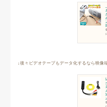
(
↓後々ビデオテープもデータ化するなら映像端
(