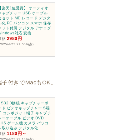
【楽天1位受賞】 オーディオ
キャプチャー USB ケーブル
カセット MD レコード デジタ
ル化 PC パソコン スマホ 保存
ソフト付属 デジタル アナログ
Windows対応 変換
2980円
価格:
2025/4/23 21:55時点)
子付きでMacもOK。
USB2.0接続 キャプチャーボ
ード ビデオキャプチャー S端
子 コンポジット端子 キャプチ
ャーケーブル ビデオ DVD
VHS ゲーム機 カメラ パソコ
ン取り込み デジタル化
1180円～
価格:
2025/4/23 22:13時点)