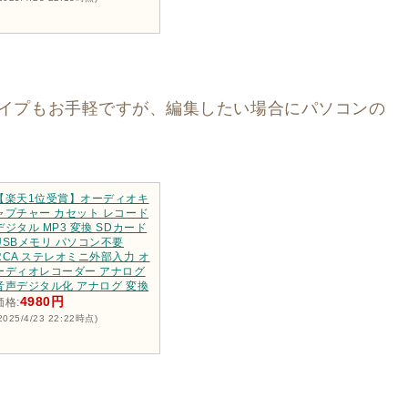
タイプもお手軽ですが、編集したい場合にパソコンの
【楽天1位受賞】オーディオキ
ャプチャー カセット レコード
デジタル MP3 変換 SDカード
USBメモリ パソコン不要
RCA ステレオミニ外部入力 オ
ーディオレコーダー アナログ
音声デジタル化 アナログ 変換
4980円
価格:
2025/4/23 22:22時点)