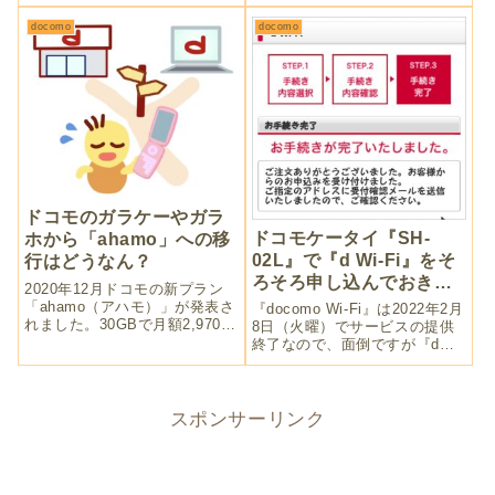
の「実店舗でコード決済」が条
件ではありません。滅多に当た
docomo
docomo
らない「抽選で何名様」でもあ
りません。キャンペーン対象企
業はコアですが、対象だったら
ラッキーですよ。
ドコモのガラケーやガラ
ドコモケータイ『SH-
ホから「ahamo」への移
02L』で『d Wi-Fi』をそ
行はどうなん？
ろそろ申し込んでおきま
2020年12月ドコモの新プラン
すか
「ahamo（アハモ）」が発表さ
『docomo Wi-Fi』は2022年2月
れました。30GBで月額2,970円
8日（火曜）でサービスの提供
と安さが強調されています。ガ
終了なので、面倒ですが『d
ラケーやガラホから見たメリッ
Wi-Fi』へ改めて申し込まなけ
ト・デメリットは？dカードも
ればばりません。ドコモケータ
利用することでお得にしてドコ
イ『SH-02L』では独特の操作
モ包囲網拡大のようです。
性で少々つまずきますが……。
スポンサーリンク