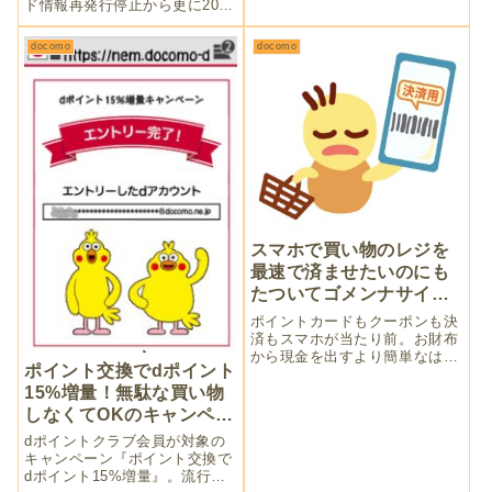
ド情報再発行停止から更に2024
変わるのですか？QRコード決
年4月以降順次、有効期限更新
済『d払い』も利用できるので
を停止です。ドコモケータイで
すか？初日に『d払い』対応の
docomo
docomo
は新サービスの『d払いタッ
お店で試してみました。
チ』は使えないので電子マネー
を使う方法をいくつか考えま
す。
スマホで買い物のレジを
最速で済ませたいのにも
たついてゴメンナサイ現
象
ポイントカードもクーポンも決
済もスマホが当たり前。お財布
から現金を出すより簡単なはず
ポイント交換でdポイント
なのに……。レジで後ろにお客
さんが並んでいる場合は無理な
15%増量！無駄な買い物
んです。時間がかかるんです。
しなくてOKのキャンペー
現在、カードとスマホを併用す
ンって好き
dポイントクラブ会員が対象の
るのが最速でレジを通過できる
キャンペーン『ポイント交換で
方法です。
dポイント15%増量』。流行り