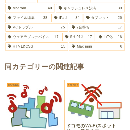
Android
40
キャッシュレス決済
39
ファイル編集
38
iPad
34
タブレット
26
PCトラブル
25
2台持ち
17
ウェアラブルデバイス
17
SH-01J
17
IoT化
16
HTML&CSS
15
Mac mini
6
同カテゴリーの関連記事
docomo
docomo
ドコモのWi-Fiスポット