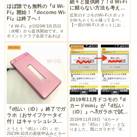
続々と提供終了！d Wi-Fi
ほぼ誰でも無料の『d Wi-
に頼らない方法も考えな
Fi』開始！『docomo Wi-
ければ
近所のドコモのWi-Fiスポット
Fi』は終了へ！
がめちゃくちゃ減ってる〜。
【一部のWi-Fiスポットにおけ
『d Wi-Fi』が2020年3月25日
るサービス提供終了のお知ら
（水曜）から提供開始です。d
せ】(2022年9月30日更新)
ポイントクラブ会員であれば、
「docomo Wi-Fi」が終了する
ドコモユーザーでなくても無料
からと「d Wi-Fi」に契約変更し
で利用OK。『docomo Wi-Fi』
docomo
docomo
たのは最近だったは...
は2022年2月8日（火曜）にサー
ビス終了です。そんなに沢山接
続しても大丈夫なん？
2019年11月ドコモの『d
カードmini』が『d払い
『d払い（iD）』終了でガ
（iD）』へ⁈ガラホで試し
ラホ（おサイフケータイ
てみた
2019年11月19日『dカード
付）はキャッシュレス決
mini』が『d払い（iD）』とな
済終焉⁈
とうとう『d払い（iD）』が、
りました。既にガラホで『dカ
2023年10月の新規申込みとカー
ード mini』使ってますが？何が