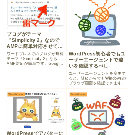
介されていないので、初心者な
のに自分でCSSの改造を試みま
したよ！
ブログがテーマ
『Simplicity 2』なので
AMPに簡単対応させてみ
ました
WordPress初心者でもユ
ワードプレスでのブログが無料
テーマ『Simplicity 2』なら
ーザーエージェントで違
AMP対応が簡単です。Google
いを確認するべし
の推奨通り導入するかどうか
は、どんなサイトか？速度が必
ユーザーエージェントを変更す
要か？デザインは妥協するの
ると、MacからでもWindowsの
か？よ〜く考えて。弱小ブログ
ブラウザ画面を確認できます。
なので、怖いもの無しで対応さ
WordPressでブログを始めたか
せてみた話です。
らには不備の無いようチェック
WordPress
WordPress
するべし。スマホやタブレット
からもパソコン画面を見ること
ができるのか？いくつか試して
みましたよ。
WordPressでアバターに