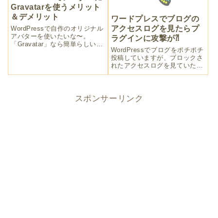
Gravatarを使うメリット
＆デメリット
ワードプレスでブログの
アクセスログを見たらプ
WordPressで自作のオリジナル
アバターを使いたいな〜。
ラグインに攻撃が⁈
「Gravatar」なら簡単らしいか
WordPressでブログをポチポチ
らやってみよう！いやいや、メ
投稿していますが、ブロックさ
リットもあるけど不安になるデ
れたアクセスログを見ていたら
メリットも大きいです。アバタ
半分以上はプラグインの脆弱性
ーがあるとコメント欄がわかり
を狙っての攻撃でした。WAF設
やすくなって良いんですけど
定でアクセスをブロックされて
ね。
いはいるのですが、もう少しプ
スポンサーリンク
ラグインの取り扱いに気を使お
うと気を引き締めている今日こ
の頃です。