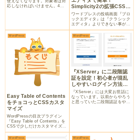
エディタで簡単！
使えなくなります。対象者は対
応しなければいけません。4つ
Simplicity2の拡張CSSカ
の方法が案内されていました
スタマイズ
ワードプレスの投稿画面『ブロ
が、簡単でトラブルも少ないと
ックエディタ』は『クラシック
思われるのは転送設定でしょう
エディタ』よりできない事が多
か？！案内の通りに進めればあ
いと思っていませんか？無料テ
っという間に設定完了です。
ーマ『Simplicity 2』では拡張
WordPress
WordPress
クラスが用意されているカスタ
マイズも沢山。追加CSSクラス
を上手に利用しましょう。
『XServer』に二段階認
証を設定！初心者が混乱
しやすいログイン方法を
再確認
『XServer』には大変お世話に
Easy Table of Contents
なっています。以前からやろう
と思っていた二段階認証をやっ
をチョコっとCSSカスタ
と設定しました。初心者が混乱
マイズ
するのは「XServerアカウン
WordPressの目次プラグイン
ト」と「サーバーID」の2種類
『Easy Table of Contents』を
の設定があること。落ち着いて
CSSで少しだけカスタマイズし
進めてセキュリティ強化しまし
ました。有名な『Table of
ょ！
Contents Plus』ほど沢山は紹
WordPress
WordPress