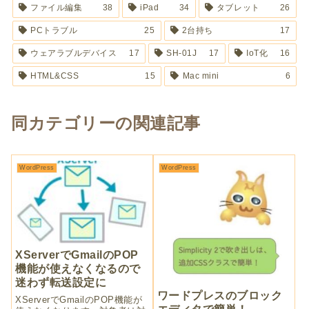
ファイル編集
38
iPad
34
タブレット
26
PCトラブル
25
2台持ち
17
ウェアラブルデバイス
17
SH-01J
17
IoT化
16
HTML&CSS
15
Mac mini
6
同カテゴリーの関連記事
WordPress
WordPress
XServerでGmailのPOP
機能が使えなくなるので
迷わず転送設定に
ワードプレスのブロック
XServerでGmailのPOP機能が